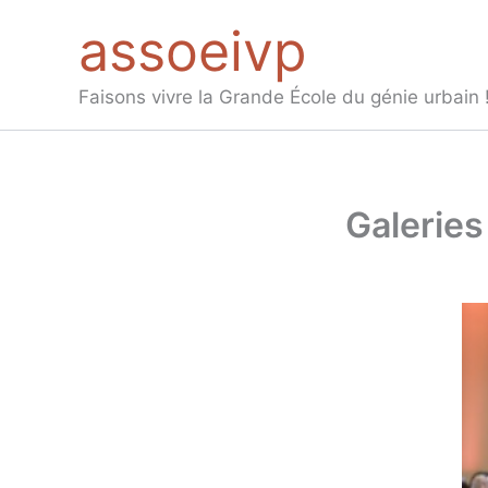
Aller
assoeivp
au
contenu
Faisons vivre la Grande École du génie urbain 
Galeries