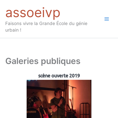
Aller
assoeivp
au
contenu
Mai
Faisons vivre la Grande École du génie
urbain !
Men
Galeries publiques
scène ouverte 2019