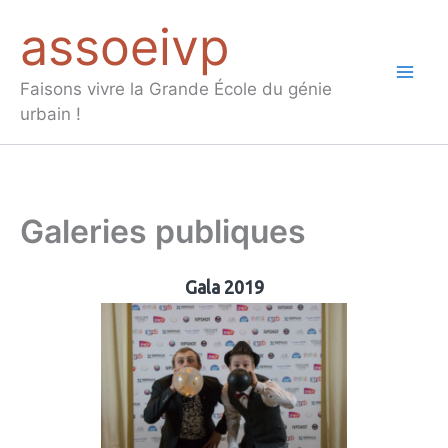
Aller
assoeivp
au
contenu
Mai
Faisons vivre la Grande École du génie
urbain !
Men
Galeries publiques
Gala 2019