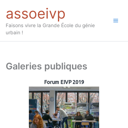
Aller
assoeivp
au
contenu
Mai
Faisons vivre la Grande École du génie
urbain !
Men
Galeries publiques
Forum EIVP 2019