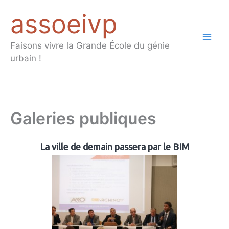
Aller
assoeivp
au
contenu
Mai
Faisons vivre la Grande École du génie
urbain !
Men
Galeries publiques
La ville de demain passera par le BIM