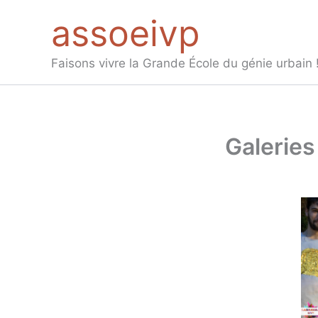
Aller
assoeivp
au
contenu
Faisons vivre la Grande École du génie urbain 
Galeries