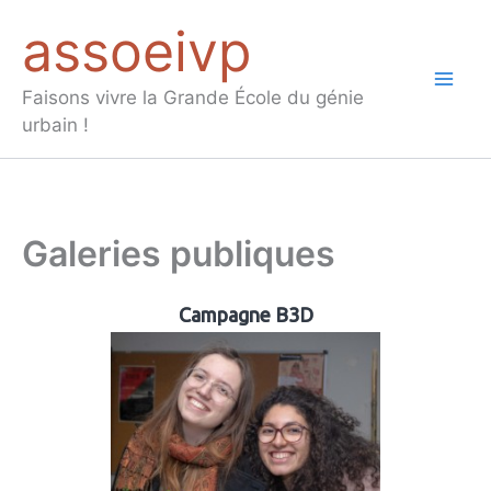
Aller
assoeivp
au
contenu
Mai
Faisons vivre la Grande École du génie
urbain !
Men
Galeries publiques
Campagne B3D