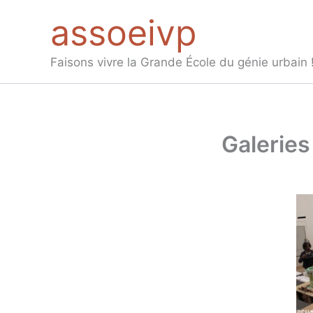
Aller
assoeivp
au
contenu
Faisons vivre la Grande École du génie urbain 
Galeries