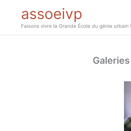
Aller
assoeivp
au
contenu
Faisons vivre la Grande École du génie urbain 
Galeries