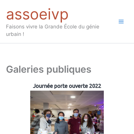
Aller
assoeivp
au
contenu
Mai
Faisons vivre la Grande École du génie
urbain !
Men
Galeries publiques
Journée porte ouverte 2022