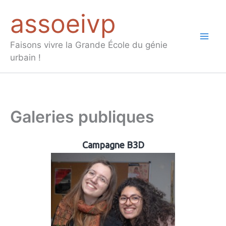
Aller
assoeivp
au
contenu
Mai
Faisons vivre la Grande École du génie
urbain !
Men
Galeries publiques
Campagne B3D