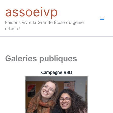
Aller
assoeivp
au
contenu
Mai
Faisons vivre la Grande École du génie
urbain !
Men
Galeries publiques
Campagne B3D