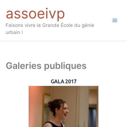
Aller
assoeivp
au
contenu
Mai
Faisons vivre la Grande École du génie
urbain !
Men
Galeries publiques
GALA 2017