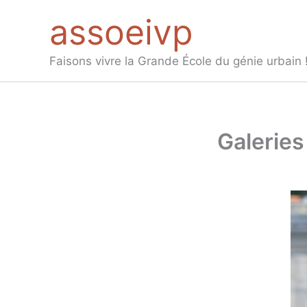
Aller
assoeivp
au
contenu
Faisons vivre la Grande École du génie urbain 
Galeries