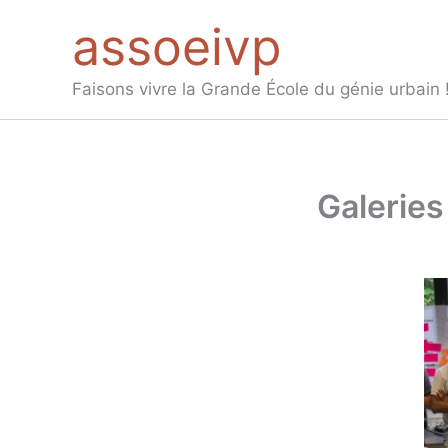
Aller
assoeivp
au
contenu
Faisons vivre la Grande École du génie urbain 
Galeries