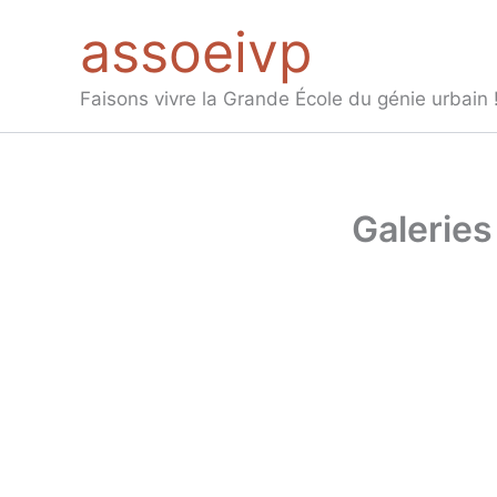
Aller
assoeivp
au
contenu
Faisons vivre la Grande École du génie urbain 
Galeries