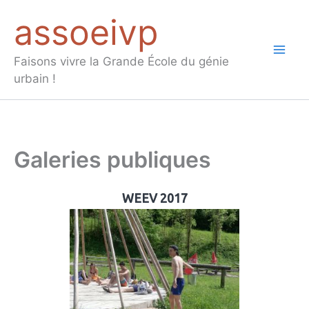
Aller
assoeivp
au
contenu
Mai
Faisons vivre la Grande École du génie
urbain !
Men
Galeries publiques
WEEV 2017