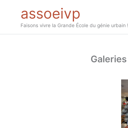
Aller
assoeivp
au
contenu
Faisons vivre la Grande École du génie urbain 
Galeries