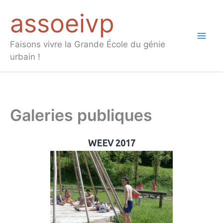
Aller
assoeivp
au
contenu
Mai
Faisons vivre la Grande École du génie
urbain !
Men
Galeries publiques
WEEV 2017