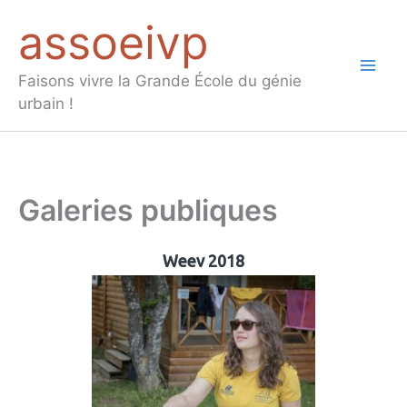
Aller
assoeivp
au
contenu
Mai
Faisons vivre la Grande École du génie
urbain !
Men
Galeries publiques
Weev 2018