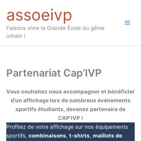
Aller
assoeivp
au
contenu
Mai
Faisons vivre la Grande École du génie
urbain !
Men
Partenariat Cap’IVP
Vous souhaitez nous accompagner et bénéficier
d’un affichage lors de nombreux événements
sportifs étudiants, devenez partenaire de
CAP’IVP !
Profitez de votre affichage sur nos équipements
sportifs,
combinaisons
,
t-shirts
,
maillots de