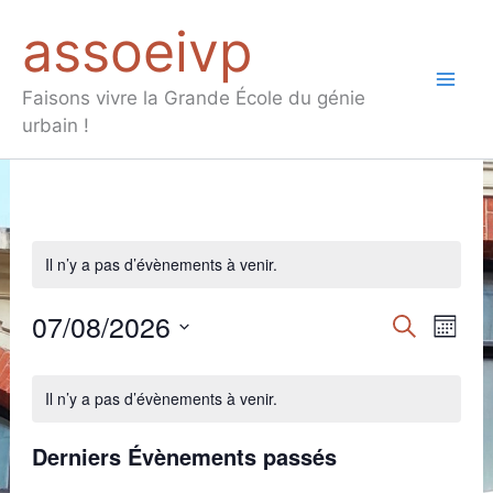
Aller
assoeivp
au
contenu
Mai
Faisons vivre la Grande École du génie
urbain !
Men
Il n’y a pas d’évènements à venir.
07/08/2026
Recherche
Recherche
Navig
Mois
et
de
Sélectionnez
Calendrier
une
navigation
vues
Il n’y a pas d’évènements à venir.
date.
de
de
Évèn
Évènements
vues
Derniers Évènements passés
Évènement