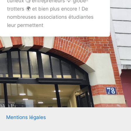
curieux 🧐 entrepreneurs 💡 globe-
trotters 🌍 et bien plus encore ! De
nombreuses associations étudiantes
leur permettent
Mentions légales