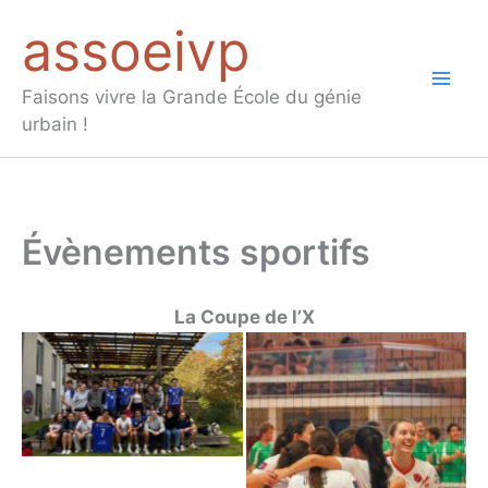
Aller
assoeivp
au
contenu
Mai
Faisons vivre la Grande École du génie
urbain !
Men
Évènements sportifs
La Coupe de l’X
particpants
équipe de volley