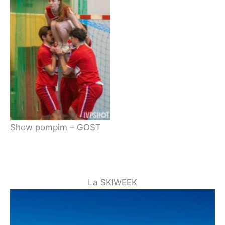
Pompim-GOST
Show pompim – GOST
La SKIWEEK