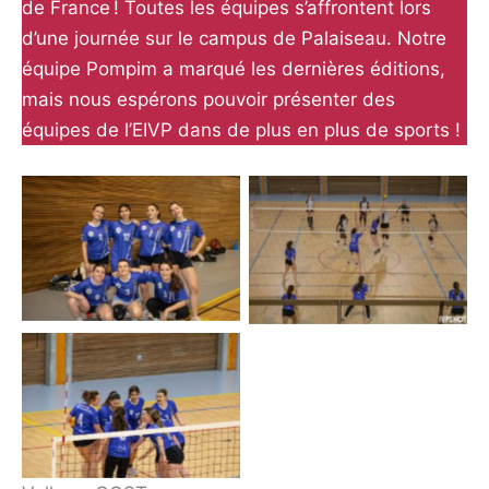
de France ! Toutes les équipes s’affrontent lors
d’une journée sur le campus de Palaiseau. Notre
équipe Pompim a marqué les dernières éditions,
mais nous espérons pouvoir présenter des
équipes de l’EIVP dans de plus en plus de sports !
Volley – GOST
Volley – GOST
Volley – GOST