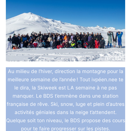
Au milieu de l’hiver, direction la montagne pour la
meilleure semaine de l’année ! Tout ivpéen.nee te
le dira, la Skiweek est LA semaine à ne pas
manquer. Le BDS t’emmène dans une station
française de rêve. Ski, snow, luge et plein d’autres
activités géniales dans la neige t’attendent.
Quelque soit ton niveau, le BDS propose des cours
pour te faire progresser sur les pistes.