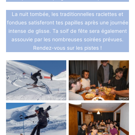
La nuit tombée, les traditionnelles raclettes et
fondues satisferont tes papilles après une journée
intense de glisse. Ta soif de fête sera également
assouvie par les nombreuses soirées prévues.
Rendez-vous sur les pistes !
360°
raclette
saut
raclette