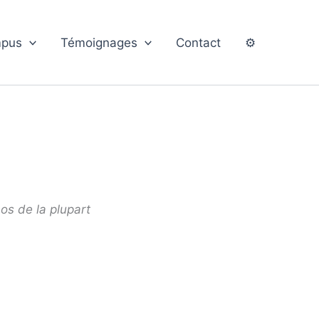
pus
Témoignages
Contact
⚙️
éos de la plupart