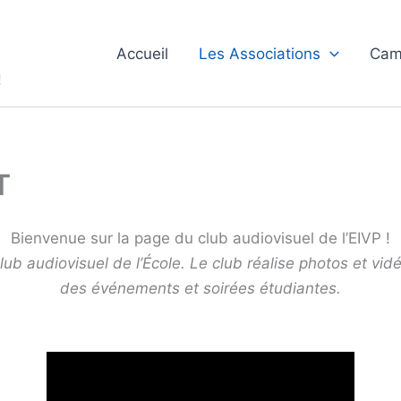
Accueil
Les Associations
Cam
!
T
Bienvenue sur la page du club audiovisuel de l’EIVP !
lub audiovisuel de l’École. Le club réalise photos et vid
des événements et soirées étudiantes.