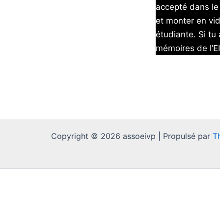
accepté dans le 
et monter en vid
étudiante. Si tu
mémoires de l’E
Copyright © 2026 assoeivp | Propulsé par
T