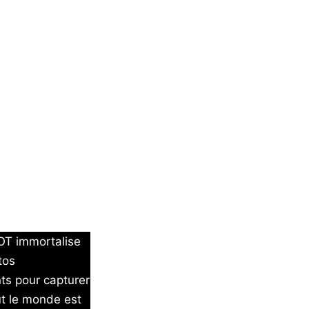
OT immortalise
tos
nts pour capturer
ut le monde est