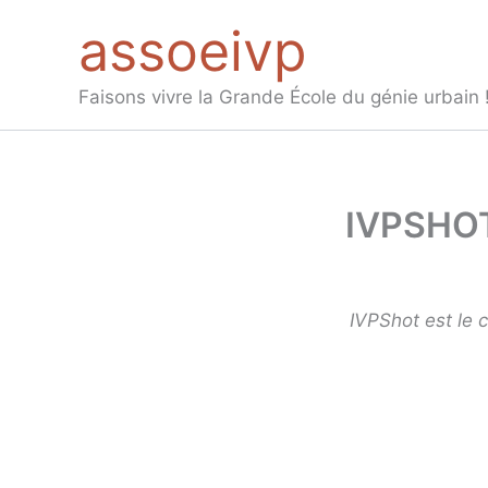
Aller
assoeivp
au
contenu
Faisons vivre la Grande École du génie urbain 
IVPSHO
IVPShot est le c