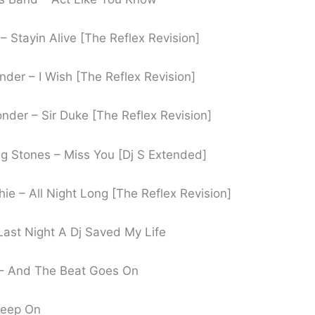
 Stayin Alive [The Reflex Revision]
der – I Wish [The Reflex Revision]
nder – Sir Duke [The Reflex Revision]
ng Stones – Miss You [Dj S Extended]
hie – All Night Long [The Reflex Revision]
Last Night A Dj Saved My Life
 – And The Beat Goes On
 Keep On