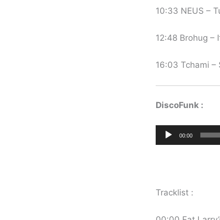
10:33 NEUS – Tu
12:48 Brohug – I
16:03 Tchami –
DiscoFunk :
Lecteur
00:00
audio
Tracklist :
00:00 Fat Larry