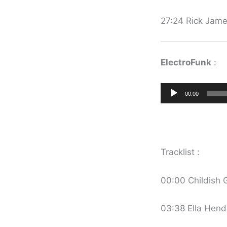
27:24 Rick Jame
ElectroFunk
:
Lecteur
00:00
audio
Tracklist :
00:00 Childish 
03:38 Ella Hend