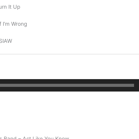
rn It Up
f I’m Wrong
 SIAW
’s Band – Act Like You Know