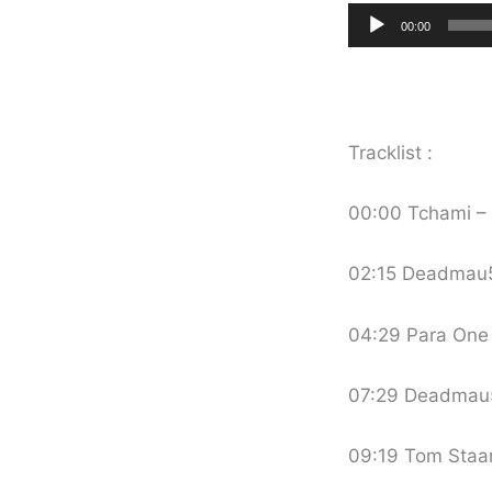
Lecteur
00:00
audio
Tracklist :
00:00 Tchami – A
02:15 Deadmau5
04:29 Para One
07:29 Deadmau5
09:19 Tom Staar