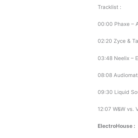
Tracklist :
00:00 Phaxe – An
02:20 Zyce & T
03:48 Neelix – 
08:08 Audiomati
09:30 Liquid So
12:07 W&W vs. V
ElectroHouse :