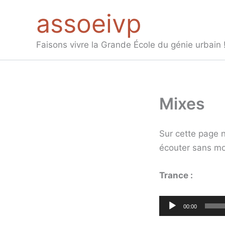
Aller
assoeivp
au
contenu
Faisons vivre la Grande École du génie urbain 
Mixes
Sur cette page 
écouter sans mo
Trance :
Lecteur
00:00
audio