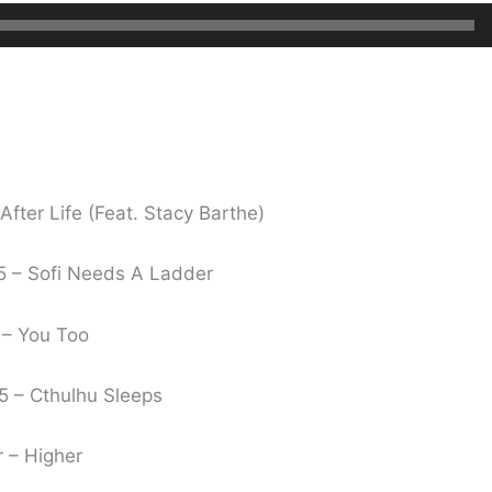
fter Life (Feat. Stacy Barthe)
 – Sofi Needs A Ladder
 – You Too
 – Cthulhu Sleeps
 – Higher