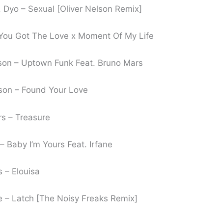
. Dyo – Sexual [Oliver Nelson Remix]
– You Got The Love x Moment Of My Life
son – Uptown Funk Feat. Bruno Mars
lson – Found Your Love
s – Treasure
 Baby I’m Yours Feat. Irfane
 – Elouisa
e – Latch [The Noisy Freaks Remix]