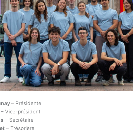
unay
– Présidente
t
– Vice-président
ps
– Secrétaire
et
– Trésorière