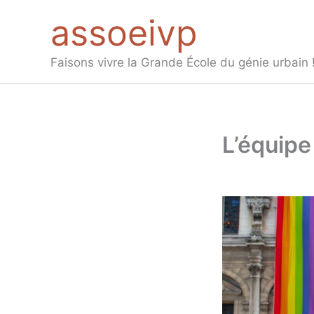
Aller
assoeivp
au
contenu
Faisons vivre la Grande École du génie urbain 
L’équip