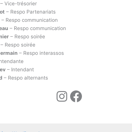
– Vice-trésorier
ot
– Respo Partenariats
– Respo communication
reau
– Respo communication
mier
– Respo soirée
– Respo soirée
Germain
– Respo interassos
Intendante
dev
– Intendant
d
– Respo alternants
Instagram
Faceboo