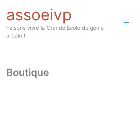
Aller
assoeivp
au
contenu
Mai
Faisons vivre la Grande École du génie
urbain !
Men
Boutique