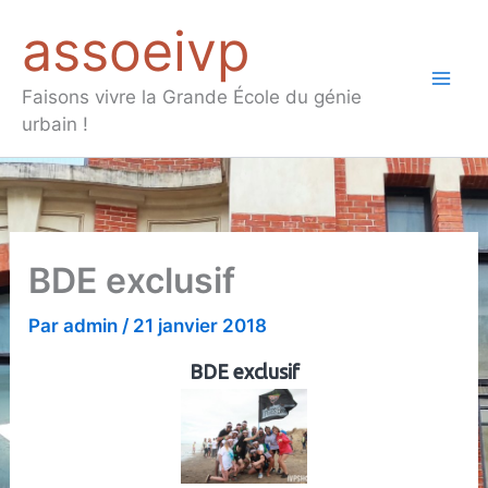
Aller
assoeivp
au
contenu
Mai
Faisons vivre la Grande École du génie
urbain !
Men
BDE exclusif
Par
admin
/
21 janvier 2018
BDE exclusif