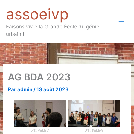
Aller
assoeivp
au
contenu
Mai
Faisons vivre la Grande École du génie
urbain !
Men
AG BDA 2023
Par
admin
/
13 août 2023
ZC-6467
ZC-6466