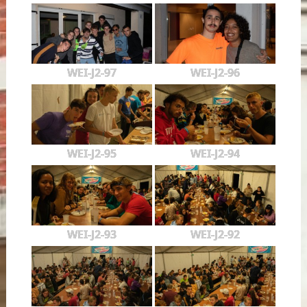
WEI-J2-97
WEI-J2-96
WEI-J2-95
WEI-J2-94
WEI-J2-93
WEI-J2-92