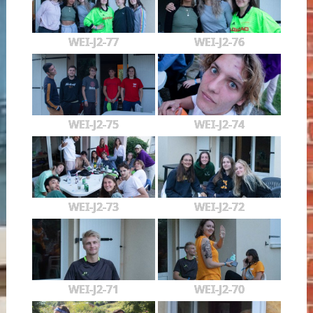
WEI-J2-77
WEI-J2-76
WEI-J2-75
WEI-J2-74
WEI-J2-73
WEI-J2-72
WEI-J2-71
WEI-J2-70