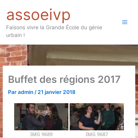
Aller
assoeivp
au
contenu
Mai
Faisons vivre la Grande École du génie
urbain !
Men
Buffet des régions 2017
Par
admin
/
21 janvier 2018
IMG 9689
IMG 9687