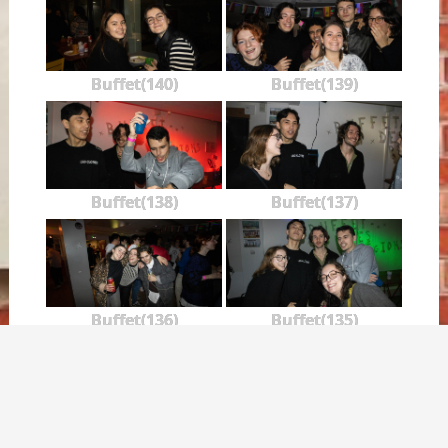
Buffet(140)
Buffet(139)
Buffet(138)
Buffet(137)
Buffet(136)
Buffet(135)
Buffet(134)
Buffet(133)