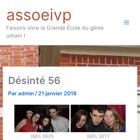
Aller
assoeivp
au
contenu
Mai
Faisons vivre la Grande École du génie
urbain !
Men
Désinté 56
Par
admin
/
21 janvier 2018
IMG 3829
IMG 3817