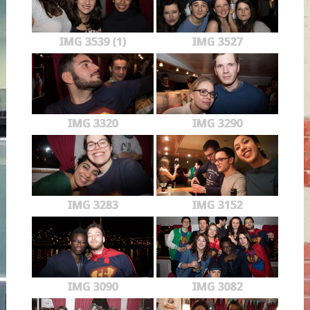
IMG 3539 (1)
IMG 3527
IMG 3320
IMG 3290
IMG 3283
IMG 3152
IMG 3090
IMG 3082