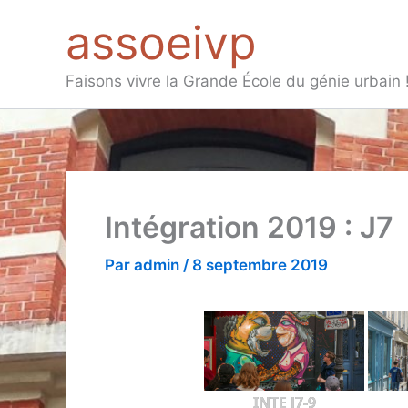
Aller
assoeivp
au
contenu
Faisons vivre la Grande École du génie urbain 
Intégration 2019 : J7
Par
admin
/
8 septembre 2019
INTE J7-9