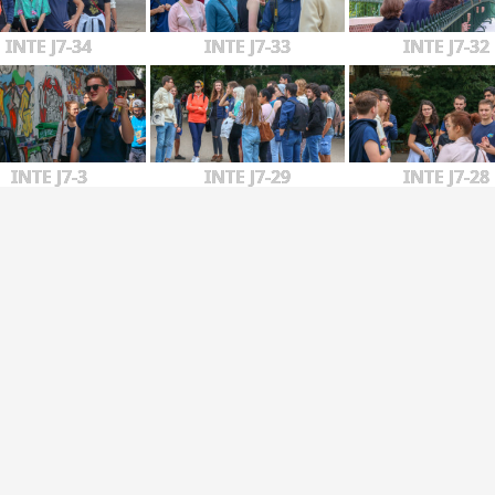
INTE J7-34
INTE J7-33
INTE J7-32
INTE J7-3
INTE J7-29
INTE J7-28
INTE J7-25
INTE J7-24
INTE J7-23
INTE J7-20
INTE J7-2
INTE J7-19