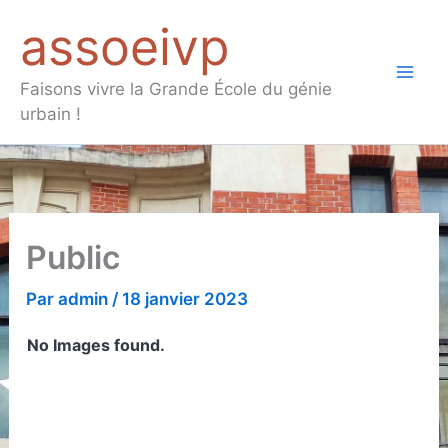
Aller
assoeivp
au
contenu
Mai
Faisons vivre la Grande École du génie
urbain !
Men
Public
Par
admin
/
18 janvier 2023
No Images found.