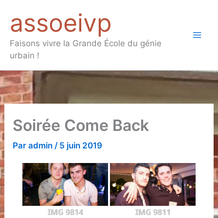
Aller
assoeivp
au
contenu
Mai
Faisons vivre la Grande École du génie
urbain !
Men
Soirée Come Back
Par
admin
/
5 juin 2019
IMG 9814
IMG 9811