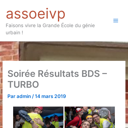
Aller
assoeivp
au
contenu
Mai
Faisons vivre la Grande École du génie
urbain !
Men
Soirée Résultats BDS –
TURBO
Par
admin
/
14 mars 2019