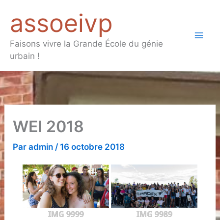
Aller
assoeivp
au
contenu
Mai
Faisons vivre la Grande École du génie
urbain !
Men
WEI 2018
Par
admin
/
16 octobre 2018
IMG 9999
IMG 9989