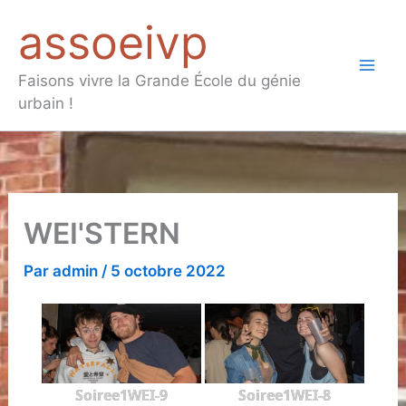
Aller
assoeivp
au
contenu
Mai
Faisons vivre la Grande École du génie
urbain !
Men
WEI'STERN
Par
admin
/
5 octobre 2022
Soiree1WEI-9
Soiree1WEI-8