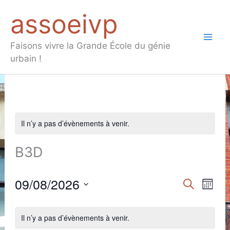
Aller
assoeivp
au
contenu
Mai
Faisons vivre la Grande École du génie
urbain !
Men
Il n’y a pas d’évènements à venir.
B3D
09/08/2026
Recherche
Recherche
Navig
Mois
et
de
Sélectionnez
Calendrier
une
navigation
vues
Il n’y a pas d’évènements à venir.
date.
de
de
Évèn