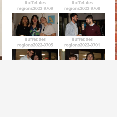
Buffet des
Buffet des
regions2022-9709
regions2022-9708
Buffet des
Buffet des
regions2022-9705
regions2022-9701
Buffet des
Buffet des
regions2022-9699
regions2022-9695
Buffet des
Buffet des