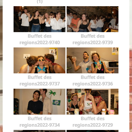
(1)
Buffet des
Buffet des
regions2022-9740
regions2022-9739
Buffet des
Buffet des
regions2022-9737
regions2022-9736
Buffet des
Buffet des
regions2022-9734
regions2022-9729