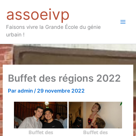
Aller
assoeivp
au
contenu
Mai
Faisons vivre la Grande École du génie
urbain !
Men
Buffet des régions 2022
Par
admin
/
29 novembre 2022
Buffet des
Buffet des