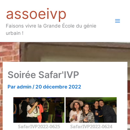
Aller
assoeivp
au
contenu
Mai
Faisons vivre la Grande École du génie
urbain !
Men
Soirée Safar'IVP
Par
admin
/
20 décembre 2022
SafarIVP2022-0625
SafarIVP2022-0624